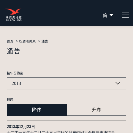
简
EN
繁
>
>
首页
投资者关系
通告
通告
按年份筛选
2013
排序
降序
升序
2013年12月23日
于二零一三年十二月二十三日举行的股东特别大会投票表决结果