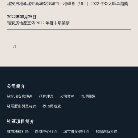
瑞安房地產瑞虹新城榮獲城市土地學會（ULI ）2022 年亞太區卓越獎
2022年08月25日
瑞安房地產宣佈 2022 年度中期業績
1
/
1
公司簡介
關於瑞安房地產
品牌理念
公司業務
管理團隊
發展歷史與里程碑
獎項與成就
社區項目簡介
城市地標社區
區域中心社區
城市微度假社區
知識創新社區