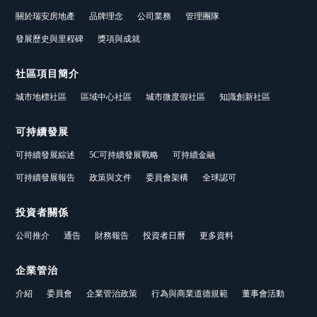
關於瑞安房地產
品牌理念
公司業務
管理團隊
發展歷史與里程碑
獎項與成就
社區項目簡介
城市地標社區
區域中心社區
城市微度假社區
知識創新社區
可持續發展
可持續發展綜述
5C可持續發展戰略
可持續金融
可持續發展報告
政策與文件
委員會架構
全球認可
投資者關係
公司推介
通告
財務報告
投資者日曆
更多資料
企業管治
介紹
委員會
企業管治政策
行為與商業道德規範
董事會活動