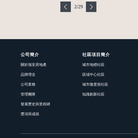
2
/
29
公司簡介
社區項目簡介
關於瑞安房地產
城市地標社區
品牌理念
區域中心社區
公司業務
城市微度假社區
管理團隊
知識創新社區
發展歷史與里程碑
獎項與成就