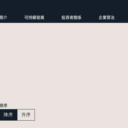
簡介
可持續發展
投資者關係
企業管治
排序
降序
升序