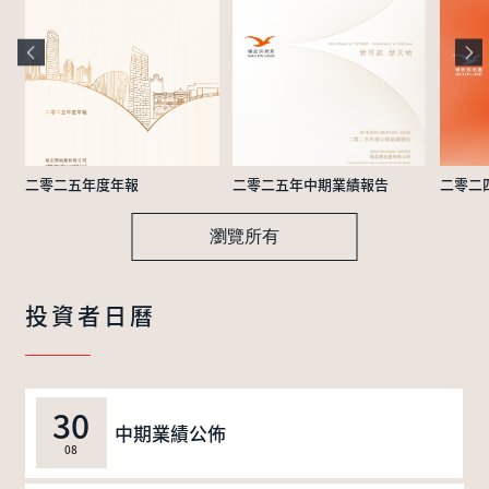
二零二五年度年報
二零二五年中期業績報告
二零二
瀏覽所有
投資者日曆
30
中期業績公佈
08