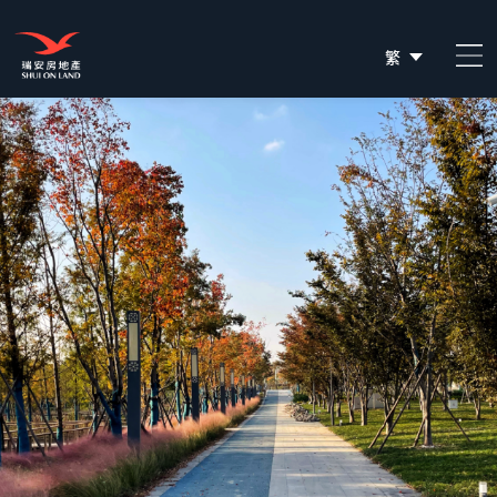
繁
简
EN