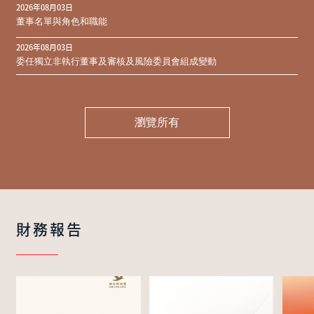
2026年08月03日
同意結果
董事名單與角色和職能
2026年08月03日
委任獨立非執行董事及審核及風險委員會組成變動
瀏覽所有
財務報告