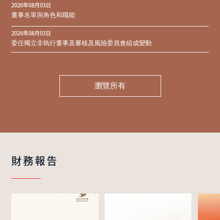
2026年08月03日
同意結果
董事名單與角色和職能
2026年08月03日
委任獨立非執行董事及審核及風險委員會組成變動
瀏覽所有
財務報告