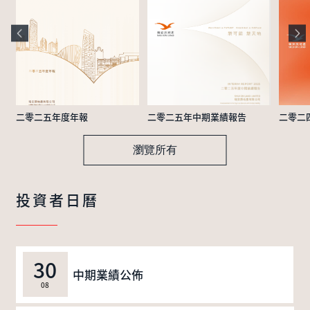
二零二五年度年報
二零二五年中期業績報告
二零二
瀏覽所有
投資者日曆
30
中期業績公佈
08