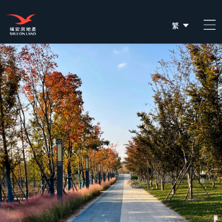
繁
简
EN