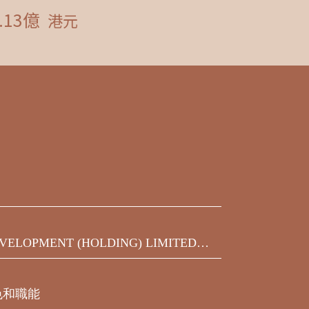
VELOPMENT (HOLDING) LIMITED發
之450,000,000美元9.75%優先票據
屆滿期限前收到的同意結果
色和職能