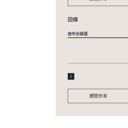
回條
按年份篩選
瀏覽所有