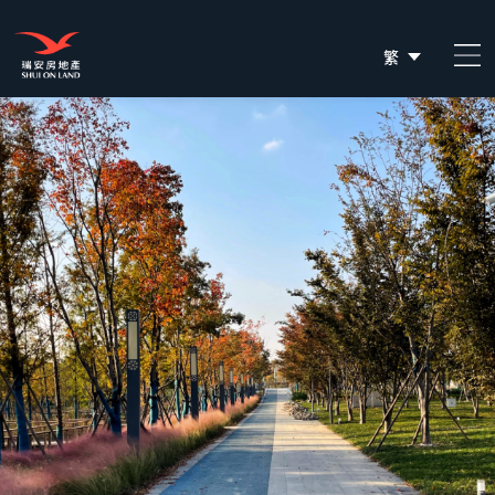
繁
简
EN