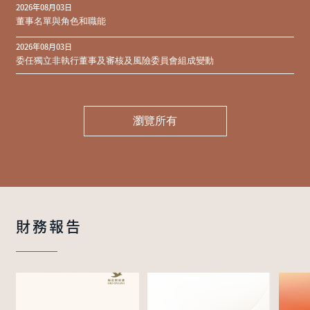
2026年08月03日
同意結果
董事名單與角色和職能
2026年08月03日
委任獨立非執行董事及審核及風險委員會組成變動
瀏覽所有
財務報告