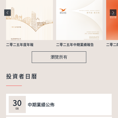
二零二五年度年報
二零二五年中期業績報告
二零二
瀏覽所有
投資者日曆
30
中期業績公佈
08