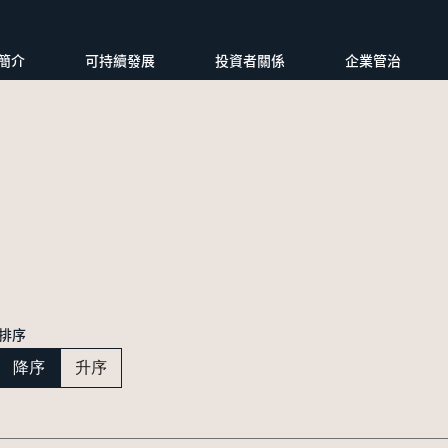
簡介
可持續發展
投資者關係
企業管治
排序
降序
升序