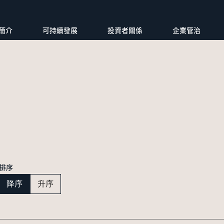
簡介
可持續發展
投資者關係
企業管治
排序
降序
升序