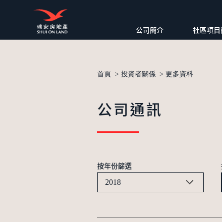
公司簡介
社區項目
首頁
>
投資者關係
>
更多資料
公司通訊
按年份篩選
2018