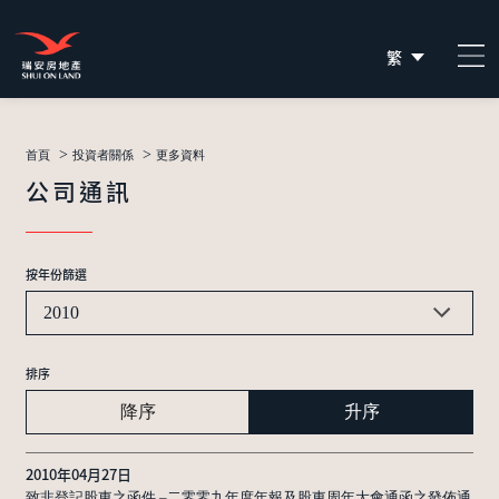
繁
简
EN
>
>
首頁
投資者關係
更多資料
公司通訊
按年份篩選
2010
排序
降序
升序
2010年04月27日
致非登記股東之函件 –二零零九年度年報及股東周年大會通函之發佈通