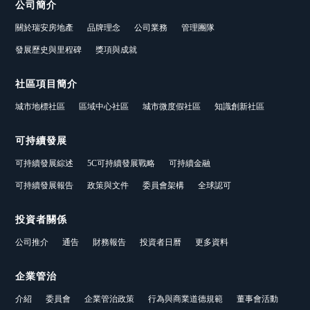
公司簡介
關於瑞安房地產
品牌理念
公司業務
管理團隊
發展歷史與里程碑
獎項與成就
社區項目簡介
城市地標社區
區域中心社區
城市微度假社區
知識創新社區
可持續發展
可持續發展綜述
5C可持續發展戰略
可持續金融
可持續發展報告
政策與文件
委員會架構
全球認可
投資者關係
公司推介
通告
財務報告
投資者日曆
更多資料
企業管治
介紹
委員會
企業管治政策
行為與商業道德規範
董事會活動