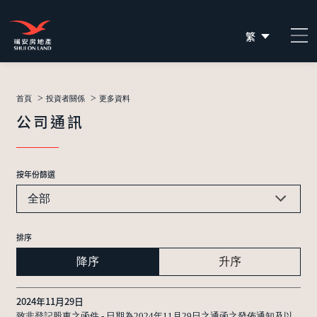
繁
简
EN
>
>
首頁
投資者關係
更多資料
公司通訊
按年份篩選
全部
排序
降序
升序
2024年11月29日
致非登記股東之函件 - 日期為2024年11月29日之通函之發佈通知及以