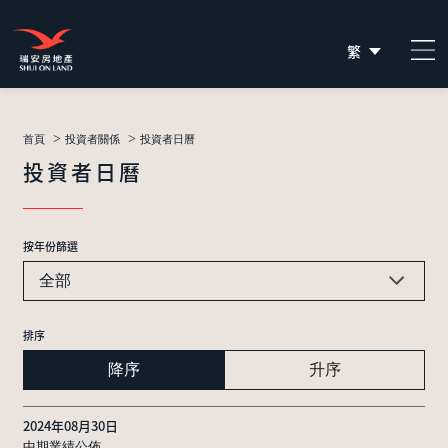
繁
简
EN
>
>
首頁
投資者關係
投資者日曆
投資者日曆
按年份篩選
全部
排序
降序
升序
2024年08月30日
中期業績公佈