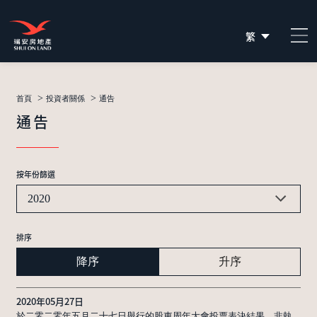
繁
简
EN
>
>
首頁
投資者關係
通告
通告
按年份篩選
2020
排序
降序
升序
2020年05月27日
於二零二零年五月二十七日舉行的股東周年大會投票表決結果、非執