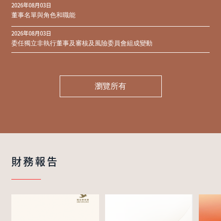
2026年08月03日
同意結果
董事名單與角色和職能
2026年08月03日
委任獨立非執行董事及審核及風險委員會組成變動
瀏覽所有
財務報告