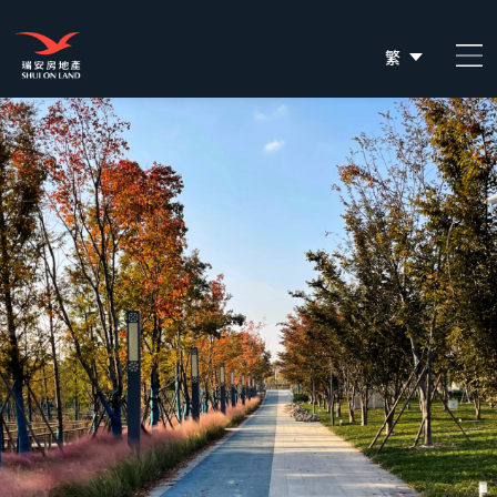
繁
简
EN