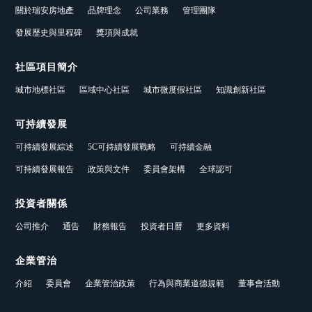
關於瑞安房地產
品牌理念
公司業務
管理團隊
發展歷史與里程碑
獎項與成就
社區項目簡介
城市地標社區
區域中心社區
城市微度假社區
知識創新社區
可持續發展
可持續發展綜述
5C可持續發展戰略
可持續金融
可持續發展報告
政策與文件
委員會架構
全球認可
投資者關係
公司推介
通告
財務報告
投資者日曆
更多資料
企業管治
介紹
委員會
企業管治政策
行為與商業道德規範
董事會活動