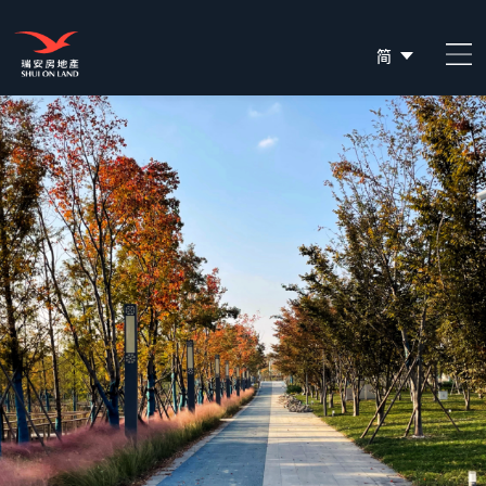
简
EN
繁