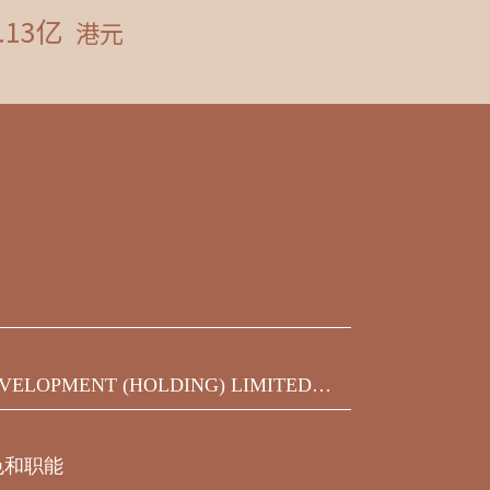
VELOPMENT (HOLDING) LIMITED发
之450,000,000美元9.75%优先票据
届满期限前收到的同意结果
色和职能