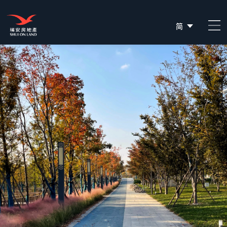
简
EN
繁