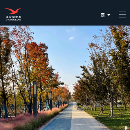
简
EN
繁