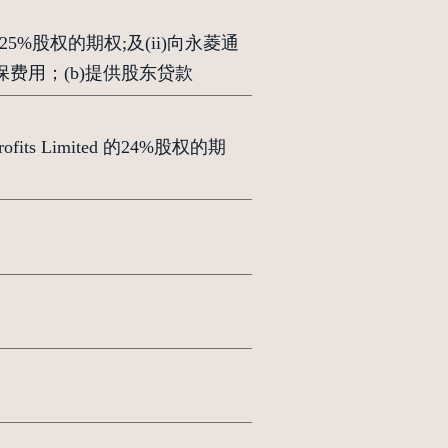
5%股权的期权;及(ii)向永菱通
保及收取贷款担保费用；(b)提供股东贷款
rofits Limited 的24%股权的期