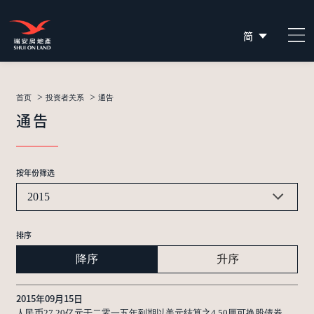
简
EN
繁
>
>
首页
投资者关系
通告
通告
按年份筛选
2015
排序
降序
升序
2015年09月15日
人民币27.20亿元于二零一五年到期以美元结算之4.50厘可换股债券